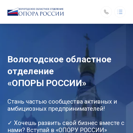
ОПОРА РОССИИ
Вологодское отделение
О нас
Возможности
Руководители комитетов
Вологодское областное
Деятельность
Задать вопрос
отделение
Контакты
«ОПОРЫ РОССИИ»
Вологодское областное отделение «ОПОРЫ РОССИИ»
160002, г. Вологда, ул. Гагарина, д. 26
График работы:
Стань частью сообщества активных и
с 9:00 до 17:00
выходной: сб, вс
амбициозных предпринимателей!
odno-okno@opora35.ru
+7 (921) 830-30-90
✓ Хочешь развить свой бизнес вместе с
Обратный вызов
нами? Вступай в «ОПОРУ РОССИИ»